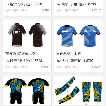
by
晓宁
(骑行服)
id
8800
by
晓宁
(班服T恤)
id
8799
下载0件
下载0件
5
0
0
1
0
1
“渐变圆点”短袖上衣
蓝色系骑行上衣
by
晓宁
(骑行服)
id
8798
by
少娟
(骑行服)
id
8797
下载0件
下载0件
0
0
0
2
0
0