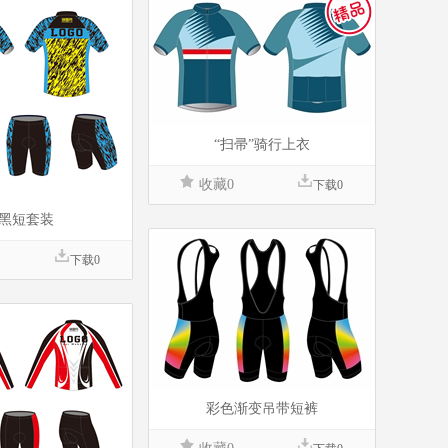
“扫帚”骑行上衣
收藏0
下载0
黑短套装
下载0
彩色渐变吊带短裤