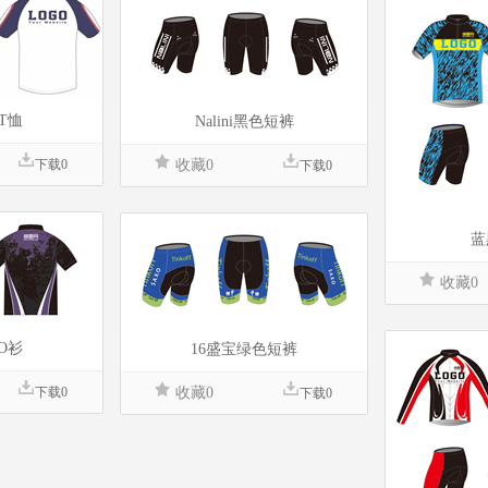
T恤
Nalini黑色短裤
下载0
收藏0
下载0
蓝
收藏0
O衫
16盛宝绿色短裤
下载0
收藏0
下载0