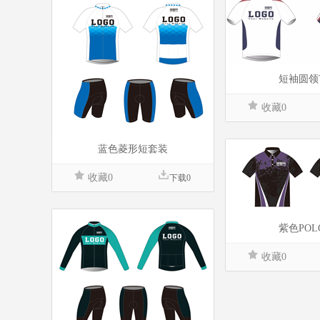
短袖圆领
收藏0
蓝色菱形短套装
收藏0
下载0
紫色POL
收藏0