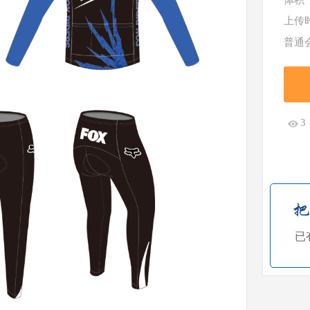
体积
上传
普通
3
已