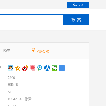
成为VIP
晓宁
VIP会员
到
7200
车队版
AI
1004×1000像素