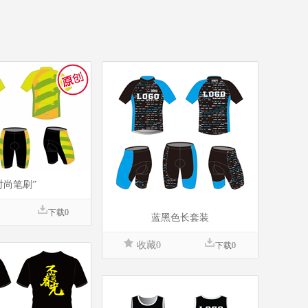
时尚笔刷”
下载0
蓝黑色长套装
收藏0
下载0