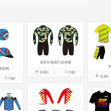
迷彩长袖骑行连体服
“
海盗帽
收藏0
下载0
收藏0
下载0