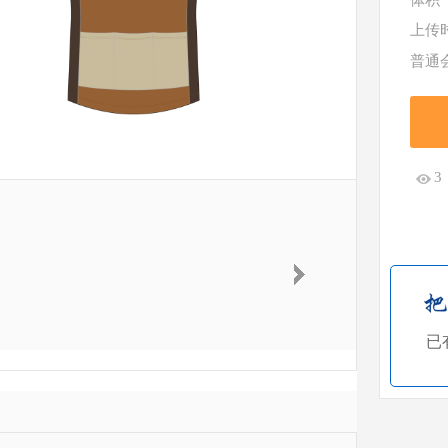
体积
上传
普通
3
已