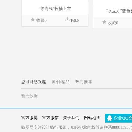
“等高线”长袖上衣
“水立方”蓝色
收藏0
下载0
收藏0
您可能感兴趣
原创/精品
热门推荐
暂无数据
官方微博
官方微信
关于我们
网站地图
骑图网专注设计骑行服饰，如侵犯您的权益请联系888813938@