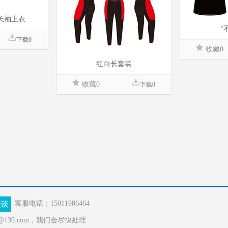
长袖上衣
“
下载0
收藏0
红白长套装
收藏0
下载0
客服电话：15011986464
139.com，我们会尽快处理