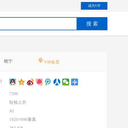
成为VIP
晓宁
VIP会员
到
7396
短袖上衣
AI
1920×896像素