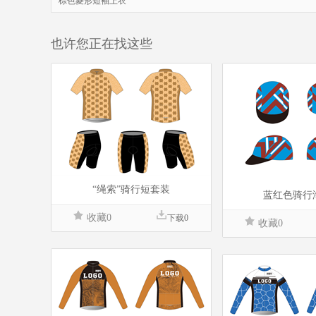
棕色菱形短袖上衣
也许您正在找这些
“绳索”骑行短套装
蓝红色骑行
收藏0
下载0
收藏0