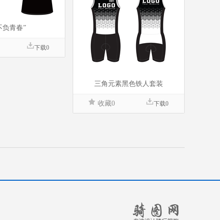
不负青春”
下载0
三角元素黑色铁人套装
收藏0
下载0