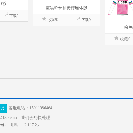
O衫
蓝黑款长袖骑行连体服
下载0
收藏0
下载0
粉色
收藏0
客服电话：15011986464
139.com，我们会尽快处理
4号-1
用时：
2.117 秒