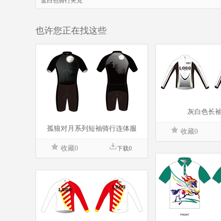
蓝白色骑行夹克
也许您正在找这些
灰白色长
孤狼对月系列短袖骑行连体服
收藏0
收藏0
下载0