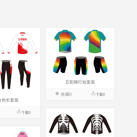
五彩骑行短套装
收藏0
下载0
白色长套装
下载0