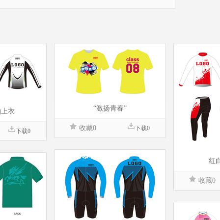
“激扬青春”
袖上衣
收藏0
下载0
下载0
红
收藏0