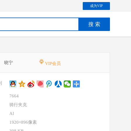
成为VIP
晓宁
VIP会员
到
7664
骑行夹克
AI
1920×896像素