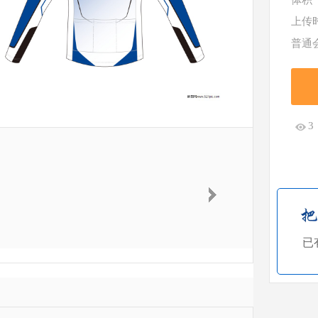
体积
上传
普通
3
已