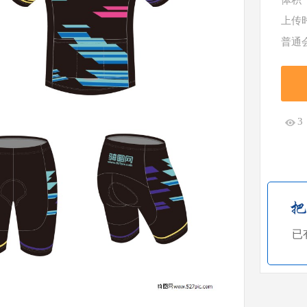
体积
上传
普通
3
已