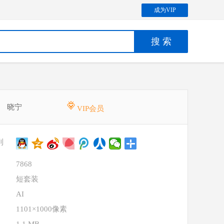
成为VIP
晓宁
VIP会员
到
7868
短套装
AI
1101×1000像素