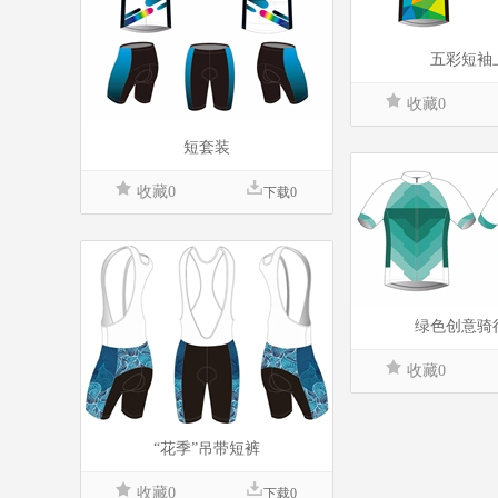
五彩短袖
收藏0
短套装
收藏0
下载0
绿色创意骑
收藏0
“花季”吊带短裤
收藏0
下载0