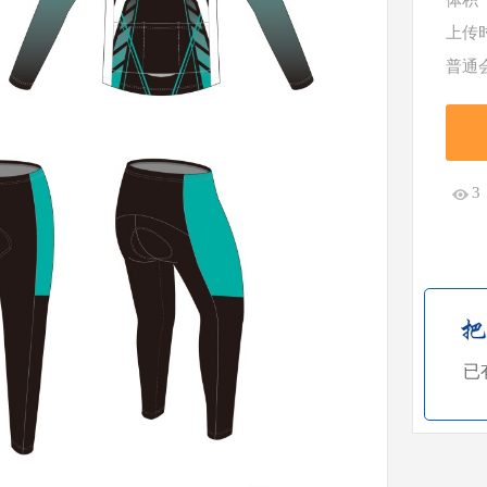
体积
上传
普通
3
已