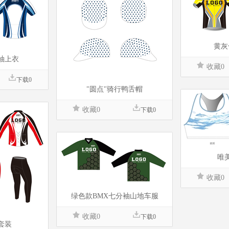
黄灰
袖上衣
收藏0
下载0
"圆点"骑行鸭舌帽
收藏0
下载0
唯
收藏0
绿色款BMX七分袖山地车服
收藏0
下载0
套装