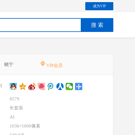
成为VIP
晓宁
VIP会员
到
8579
长套装
AI
1036×1000像素