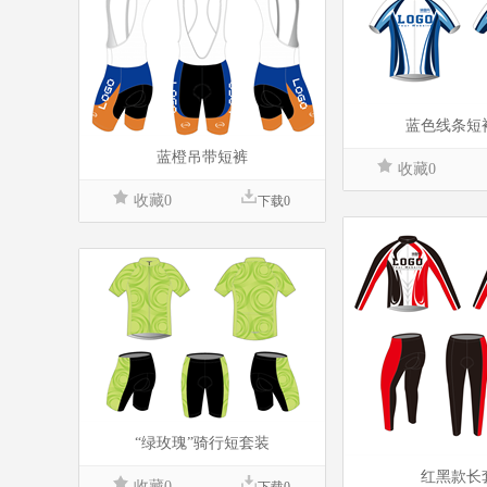
蓝色线条短
蓝橙吊带短裤
收藏0
收藏0
下载0
“绿玫瑰”骑行短套装
红黑款长
收藏0